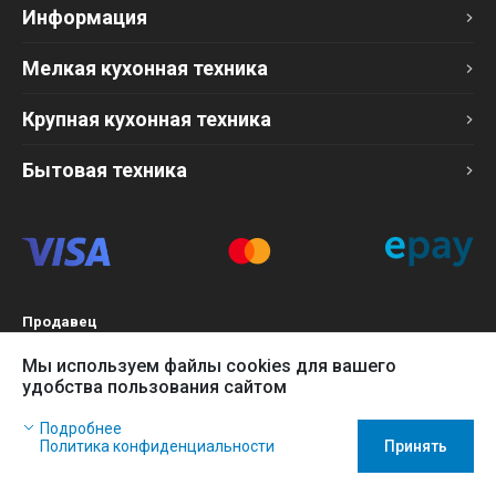
Информация
Мелкая кухонная техника
Крупная кухонная техника
Бытовая техника
Продавец
ТОО «Компания Эврика»
Мы используем файлы cookies для вашего
БИН 120140015907
удобства пользования сайтом
Более подробно см. раздел
Оферта
Наш сайт использует файлы cookies, чтобы Вы могли
Подробнее
заказать товар в интернет-магазине и позволяет нам
Политика конфиденциальности
Принять
собирать анонимные статистические данные, чтобы
Купить
В корзину
усовершенствовать наш сайт.