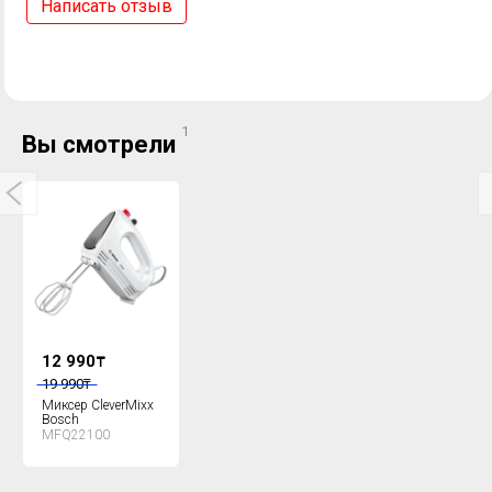
Написать отзыв
1
Вы смотрели
12 990
₸
19 990
₸
Миксер CleverMixx
Bosch
MFQ22100