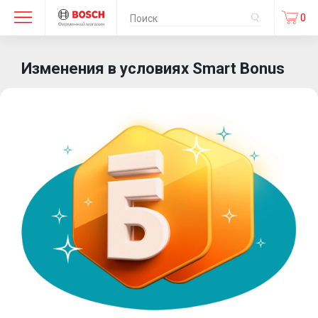
0
Изменения в условиях Smart Bonus