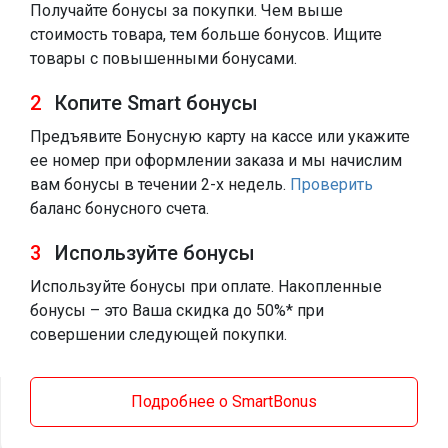
Получайте бонусы за покупки. Чем выше
стоимость товара, тем больше бонусов. Ищите
товары с повышенными бонусами.
Копите Smart бонусы
Предъявите Бонусную карту на кассе или укажите
ее номер при оформлении заказа и мы начислим
вам бонусы в течении 2-х недель.
Проверить
баланс бонусного счета.
Используйте бонусы
Используйте бонусы при оплате. Накопленные
бонусы – это Ваша скидка до 50%* при
совершении следующей покупки.
Подробнее о SmartBonus