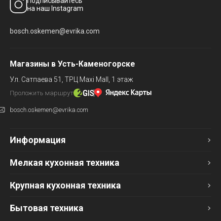
Подписывайтесь
на наш Instagram
bosch.oskemen@evrika.com
Магазины в Усть-Каменогорске
Ул. Сатпаева 51,
ТРЦ Maxi Mall, 1 этаж
Проложить маршрут
bosch.oskemen@evrika.com
Информация
Мелкая кухонная техника
Крупная кухонная техника
Бытовая техника